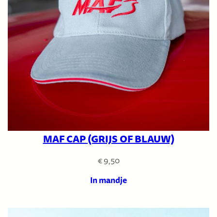
MAF CAP (GRIJS OF BLAUW)
€
9,50
In mandje