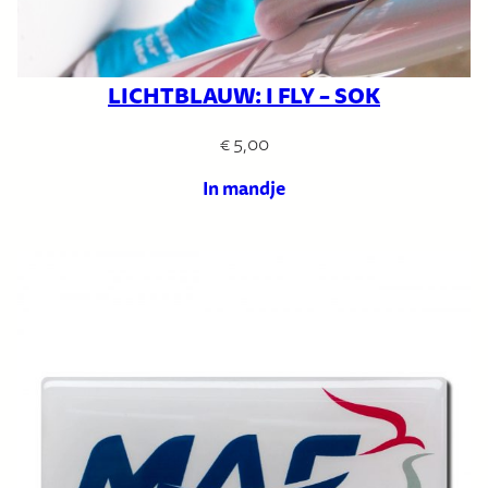
LICHTBLAUW: I FLY – SOK
€
5,00
In mandje