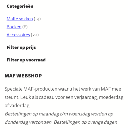
Categorieën
1
Maffe sokken
14
6
4
Boeken
6
p
2
p
Accessoires
22
r
2
r
Filter op prijs
o
p
o
d
r
d
Filter op voorraad
u
o
u
c
d
c
MAF WEBSHOP
t
u
t
Speciale MAF-producten waar u het werk van MAF mee
e
c
e
steunt. Leuk als cadeau voor een verjaardag, moederdag
n
t
n
of vaderdag.
e
Bestellingen op maandag t/m woensdag worden op
n
donderdag verzonden. Bestellingen op overige dagen