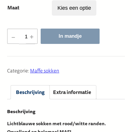
Maat
LICHTBLAUW:
–
+
In mandje
I
FLY
–
SOK
Categorie:
Maffe sokken
aantal
Beschrijving
Extra informatie
Beschrijving
Lichtblauwe sokken met rood/witte randen.