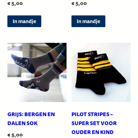
€
5,00
€
5,00
Dit
Dit
In mandje
In mandje
product
product
heeft
heeft
meerdere
meerdere
variaties.
variaties.
Deze
Deze
optie
optie
kan
kan
gekozen
gekozen
worden
worden
op
op
de
de
GRIJS: BERGEN EN
PILOT STRIPES –
productpagina
productpagin
DALEN SOK
SUPER SET VOOR
OUDER EN KIND
€
5,00