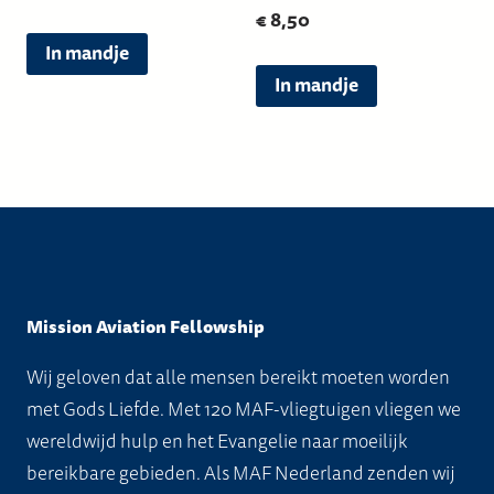
€
8,50
Dit
In mandje
product
Dit
In mandje
heeft
product
meerdere
heeft
variaties.
meerdere
Deze
variaties.
optie
Deze
kan
optie
gekozen
kan
worden
gekozen
Mission Aviation Fellowship
op
worden
Wij geloven dat alle mensen bereikt moeten worden
de
op
met Gods Liefde. Met 120 MAF-vliegtuigen vliegen we
productpagina
de
wereldwijd hulp en het Evangelie naar moeilijk
productpagin
bereikbare gebieden. Als MAF Nederland zenden wij