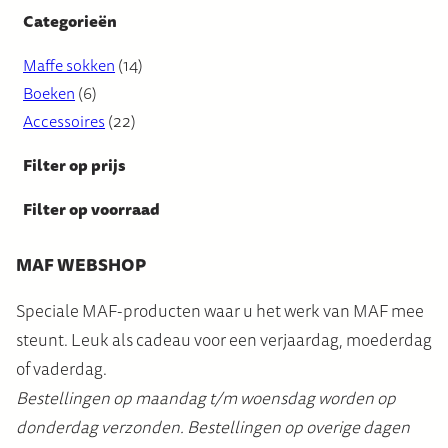
Categorieën
1
Maffe sokken
14
6
4
Boeken
6
p
2
p
Accessoires
22
r
2
r
Filter op prijs
o
p
o
d
r
d
Filter op voorraad
u
o
u
c
d
c
MAF WEBSHOP
t
u
t
Speciale MAF-producten waar u het werk van MAF mee
e
c
e
steunt. Leuk als cadeau voor een verjaardag, moederdag
n
t
n
of vaderdag.
e
Bestellingen op maandag t/m woensdag worden op
n
donderdag verzonden. Bestellingen op overige dagen