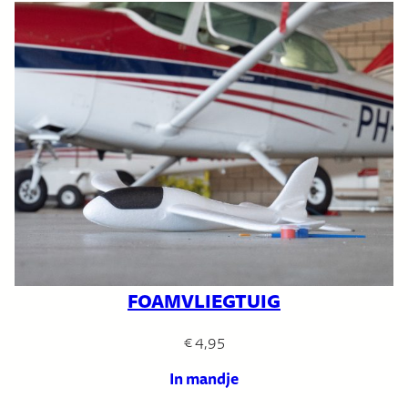
FOAMVLIEGTUIG
€
4,95
In mandje