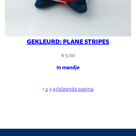
GEKLEURD: PLANE STRIPES
€
5,00
In mandje
1
2
3
4
Volgende pagina