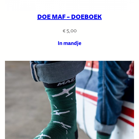
DOE MAF – DOEBOEK
€
5,00
In mandje