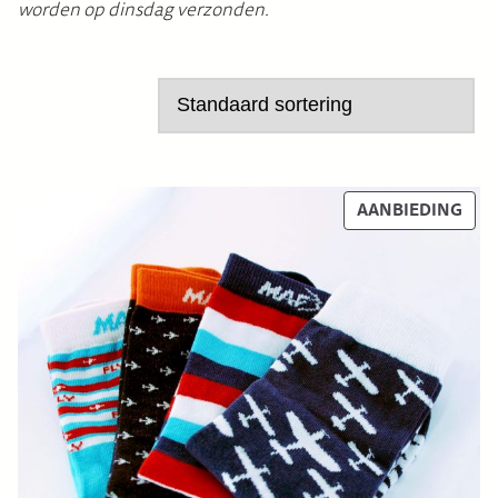
worden op dinsdag verzonden.
P
AANBIEDING
R
O
D
U
C
T
I
N
D