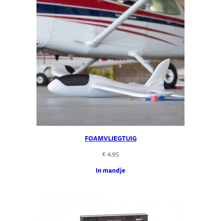
FOAMVLIEGTUIG
€
4,95
In mandje