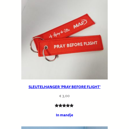
SLEUTELHANGER ‘PRAY BEFORE FLIGHT’
€
3,00
Waardering
1
In mandje
5.00
op 5
gebaseerd
op