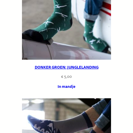
DONKER GROEN: JUNGLELANDING
€
5,00
In mandje