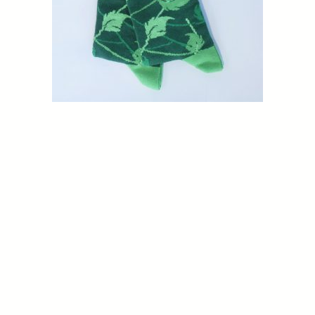
GROEN: JUNGLETOCHT SOK
€
5,00
In mandje