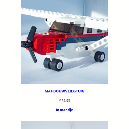
klantbeoordeling
MAF BOUWVLIEGTUIG
€
19,95
In mandje