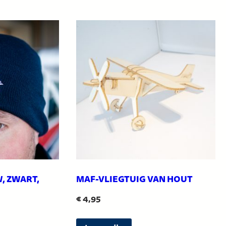
e
o
p
t
i
e
k
a
n
g
e
k
, ZWART,
MAF-VLIEGTUIG VAN HOUT
o
€
4,95
z
e