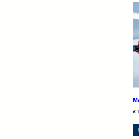
M
€
1