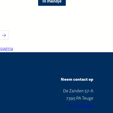
In mandje
n
w
o
r
d
→
e
n
 pagina
o
p
d
e
Neem contact op
p
De Zanden 57-A
r
7395 PA Teuge
o
055 303 6000
d