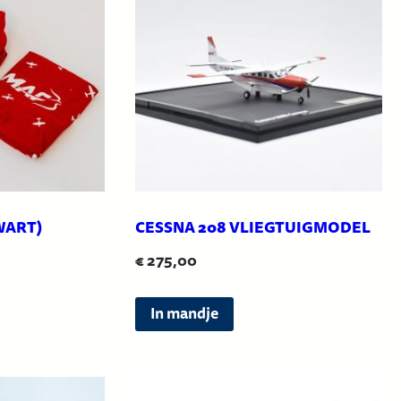
WART)
CESSNA 208 VLIEGTUIGMODEL
€
275,00
D
In mandje
i
t
p
r