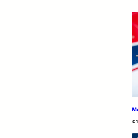
M
€
1