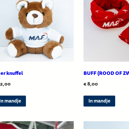
er knuffel
BUFF (ROOD OF Z
2,00
€
8,00
D
In mandje
In mandje
i
t
p
r