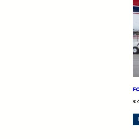
F
€
4