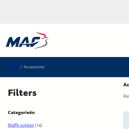
Ga
naar
de
inhoud
Home
Accessoires
Ac
Filters
Re
Categorieën
1
Maffe sokken
14