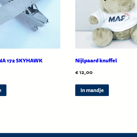
NA 172 SKYHAWK
Nijlpaard knuffel
€
12,00
e
In mandje