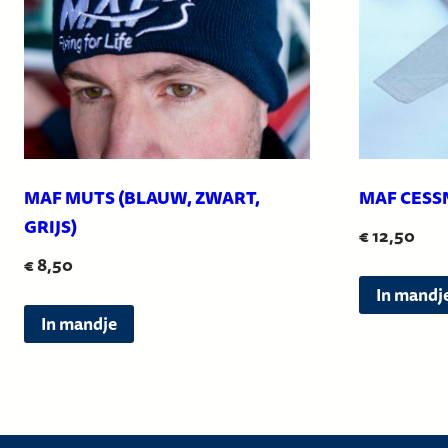
MAF MUTS (BLAUW, ZWART,
MAF CESS
GRIJS)
€
12,50
€
8,50
In mandj
Dit
In mandje
product
heeft
meerdere
variaties.
Deze