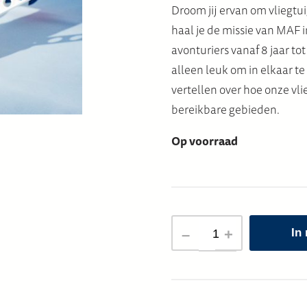
Droom jij ervan om vliegtu
haal je de missie van MAF i
avonturiers vanaf 8 jaar t
alleen leuk om in elkaar t
vertellen over hoe onze vl
bereikbare gebieden.
Op voorraad
MAF
–
+
In
BOUWVLIEGTUIG
aantal