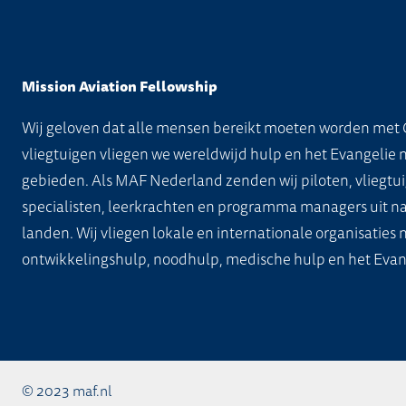
optie
kan
gekozen
Mission Aviation Fellowship
worden
Wij geloven dat alle mensen bereikt moeten worden met 
op
vliegtuigen vliegen we wereldwijd hulp en het Evangelie 
de
gebieden. Als MAF Nederland zenden wij piloten, vliegtui
productpagina
specialisten, leerkrachten en programma managers uit na
landen. Wij vliegen lokale en internationale organisaties
ontwikkelingshulp, noodhulp, medische hulp en het Evan
© 2023 maf.nl