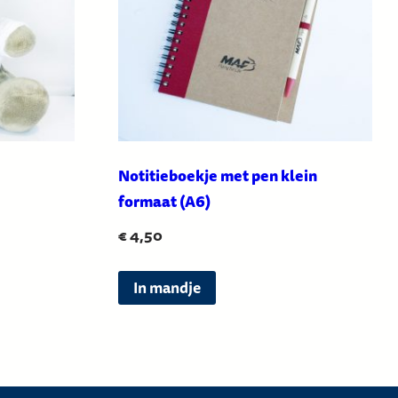
Notitieboekje met pen klein
formaat (A6)
€
4,50
In mandje