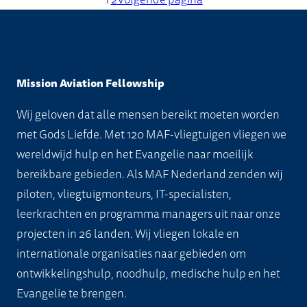
w
w
c
t
u
u
v
e
p
p
o
o
t
p
c
c
a
v
t
t
r
r
p
a
t
t
r
a
i
i
d
d
a
g
h
h
i
r
e
e
e
e
Mission Aviation Fellowship
g
i
e
e
a
i
k
k
n
n
i
n
e
e
Wij geloven dat alle mensen bereikt moeten worden
t
a
a
a
o
o
n
a
f
f
met Gods Liefde. Met 120 MAF-vliegtuigen vliegen we
i
t
n
n
p
p
a
t
t
wereldwijd hulp en het Evangelie naar moeilijk
e
i
g
g
d
d
m
m
bereikbare gebieden. Als MAF Nederland zenden wij
s
e
e
e
e
e
e
e
piloten, vliegtuigmonteurs, IT-specialisten,
.
s
k
k
p
p
e
e
leerkrachten en programma managers uit naar onze
D
.
o
o
r
r
r
r
projecten in 26 landen. Wij vliegen lokale en
e
D
z
z
o
o
d
d
internationale organisaties naar gebieden om
z
e
e
e
d
d
e
e
ontwikkelingshulp, noodhulp, medische hulp en het
e
z
n
n
u
u
r
r
Evangelie te brengen.
o
e
w
w
c
c