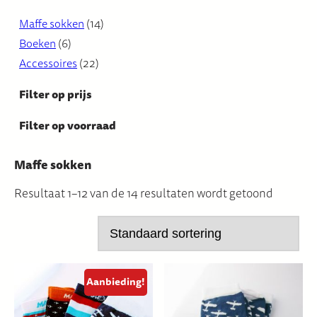
1
Maffe sokken
14
6
4
Boeken
6
p
2
p
Accessoires
22
r
2
r
Filter op prijs
o
p
o
d
r
d
Filter op voorraad
u
o
u
c
d
c
Maffe sokken
t
u
t
Resultaat 1–12 van de 14 resultaten wordt getoond
e
c
e
n
t
n
e
n
Aanbieding!