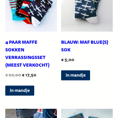
4 PAAR MAFFE
BLAUW: MAF BLUE(S)
SOKKEN
SOK
VERRASSINGSSET
€
5,00
(MEEST VERKOCHT)
D
O
H
€
20,00
€
17,50
In mandje
i
o
u
D
t
r
i
In mandje
i
p
s
d
t
r
p
i
p
o
r
g
r
d