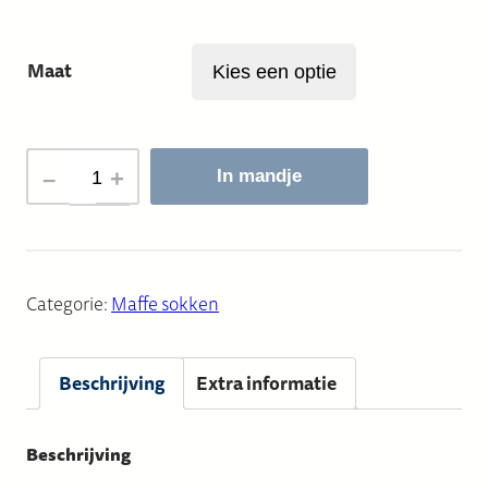
Maat
BLAUW:
–
+
In mandje
MAF
BLUE(S)
SOK
aantal
Categorie:
Maffe sokken
Beschrijving
Extra informatie
Beschrijving