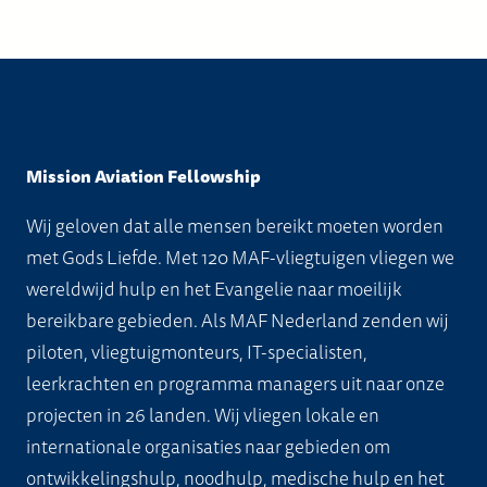
meerdere
variaties.
variaties.
Deze
Deze
optie
optie
kan
kan
gekozen
gekozen
worden
Mission Aviation Fellowship
worden
op
Wij geloven dat alle mensen bereikt moeten worden
op
de
met Gods Liefde. Met 120 MAF-vliegtuigen vliegen we
de
productpagin
wereldwijd hulp en het Evangelie naar moeilijk
productpagina
bereikbare gebieden. Als MAF Nederland zenden wij
piloten, vliegtuigmonteurs, IT-specialisten,
leerkrachten en programma managers uit naar onze
projecten in 26 landen. Wij vliegen lokale en
internationale organisaties naar gebieden om
ontwikkelingshulp, noodhulp, medische hulp en het