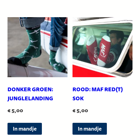
DONKER GROEN:
ROOD: MAF RED(T)
JUNGLELANDING
SOK
€
5,00
€
5,00
Dit
Dit
In mandje
In mandje
product
product
heeft
heeft