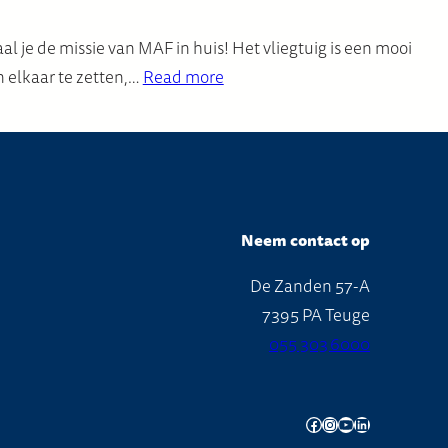
l je de missie van MAF in huis! Het vliegtuig is een mooi
n elkaar te zetten,…
Read more
Neem contact op
De Zanden 57-A
7395 PA Teuge
055 303 6000
Facebook
Instagram
YouTube
LinkedIn