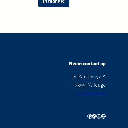
In mandje
Neem contact op
De Zanden 57-A
7395 PA Teuge
055 303 6000
Facebook
Instagram
YouTube
LinkedIn