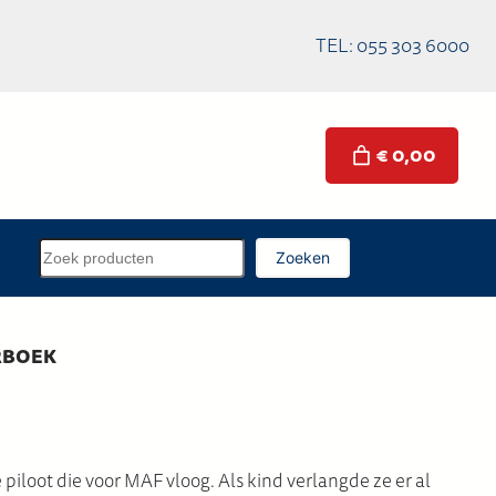
TEL: 055 303 6000
€ 0,00
Z
Zoeken
o
e
k
RBOEK
e
n
piloot die voor MAF vloog. Als kind verlangde ze er al