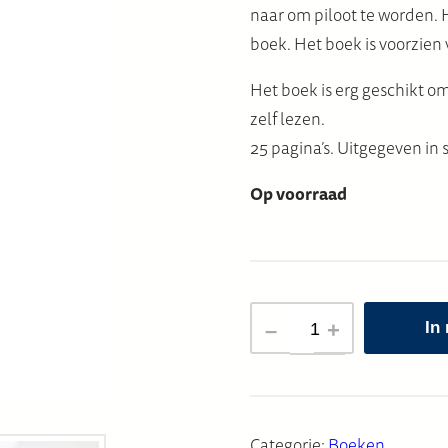
naar om piloot te worden. H
boek. Het boek is voorzien v
Het boek is erg geschikt om
zelf lezen.
25 pagina’s. Uitgegeven i
Op voorraad
BETTY
–
+
In
GREENE
KINDERBOEK
aantal
Categorie:
Boeken