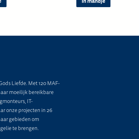
e
In mandje
Gods Liefde. Met 120 MAF-
naar moeilijk bereikbare
gmonteurs, IT-
ar onze projecten in 26
 naar gebieden om
gelie te brengen.